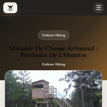
☰
Le Viking Couteau
Culture Viking
Mirador De Chasse Artisanal :
Perchoirs De L’Histoire
Culture Viking