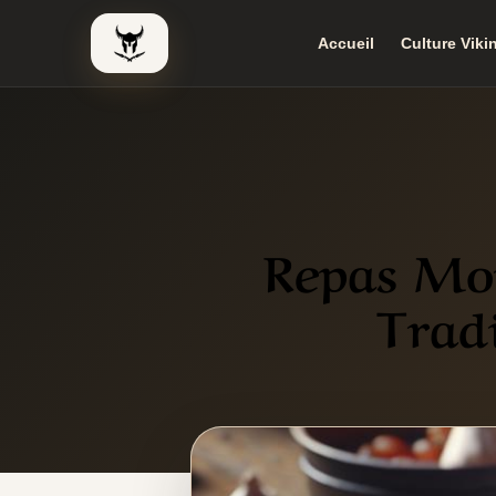
Accueil
Culture Viki
Le Viking Couteau
Repas Mo
Trad