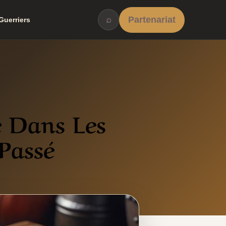
⌕
Partenariat
Guerriers
 Dans Les
Passé