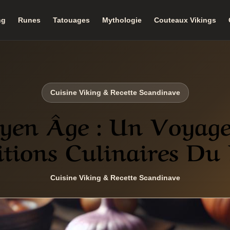
ng
Runes
Tatouages
Mythologie
Couteaux Vikings
Cuisine Viking & Recette Scandinave
yen Âge : Un Voyage
itions Culinaires Du 
Cuisine Viking & Recette Scandinave