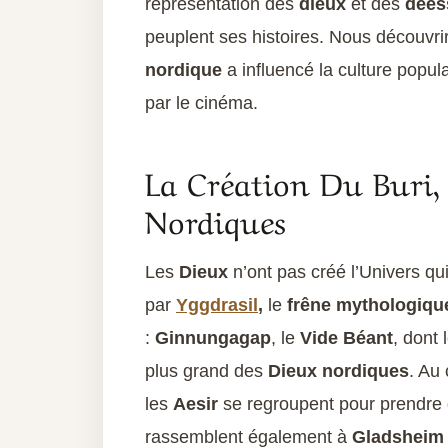
représentation des
dieux
et des
dées
peuplent ses histoires. Nous découv
nordique
a influencé la culture popula
par le cinéma.
La Création Du Buri,
Nordiques
Les
Dieux
n’ont pas créé l’Univers qui
par
Yggdrasil
,
le
frêne mythologiqu
:
Ginnungagap
, le
Vide Béant
, dont 
plus grand des
Dieux nordiques
. Au 
les
Aesir
se regroupent pour prendre
rassemblent également à
Gladsheim