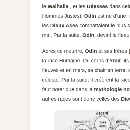
le
Walhalla
, et les
Déesses
dans cel
Hommes Justes).
Odin
est né d’une l
les
Dieux Ases
combattaient le plus 
mal. Par la suite,
Odin
, devint le fléa
Après ce meurtre
, Odin
et ses frères
(
la race Humaine. Du corps d’
Ymir
, i
fleuves et en mers, sa chair en terre
céleste. Par la suite, il créèrent la ra
faut noter que dans la
mythologie no
autres races sont donc celles des
Die