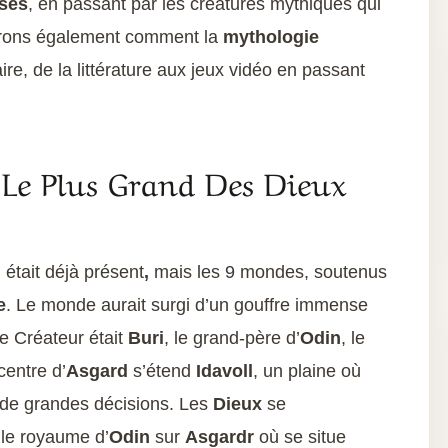
ses
, en passant par les créatures mythiques qui
rirons également comment la
mythologie
ire, de la littérature aux jeux vidéo en passant
 Le Plus Grand Des Dieux
 était déjà présent
,
mais les 9 mondes, soutenus
e
. Le monde aurait surgi d’un gouffre immense
le Créateur était
Buri
, le grand-père d’
Odin
, le
centre d’
Asgard
s’étend
Idavoll
, un plaine où
 de grandes décisions. Les
Dieux
se
le royaume d’
Odin
sur
Asgardr
où se situe