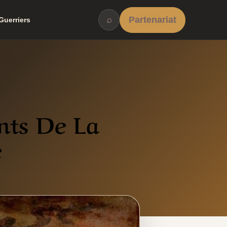
⌕
Partenariat
Guerriers
nts De La
e