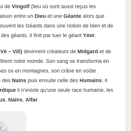
ui de
Vingolf
(lieu où sont aussi reçus les
iaison entre un
Dieu
et une
Géante
alors que
souvent les Géants dans une notion de bien et de
u des géants. Il finit par tuer le géant
Ymir
.
Vé – Vili)
devinrent créateurs de
Midgard
et de
ls firent notre monde. Son sang se transforma en
, ses os en montagnes, son crâne en voûte
ce des
Nains
puis ensuite celle des
Humains
. Il
rdique
il n’existe qu’une seule race humaine, les
ux
,
Nains
,
Alfar
.