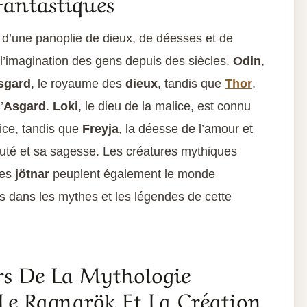
Fantastiques
d’une panoplie de dieux, de déesses et de
 l’imagination des gens depuis des siècles.
Odin
,
sgard
, le royaume des
dieux
, tandis que
Thor
,
’
Asgard
.
Loki
, le dieu de la malice, est connu
ice, tandis que
Freyja
, la déesse de l’amour et
eauté et sa sagesse. Les créatures mythiques
les
jötnar
peuplent également le monde
ts dans les mythes et les légendes de cette
rs De La Mythologie
 Le Ragnarök Et La Création