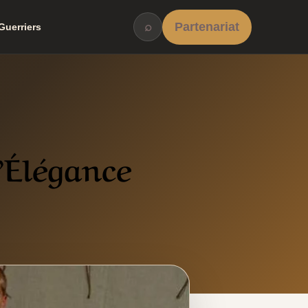
⌕
Partenariat
Guerriers
’Élégance