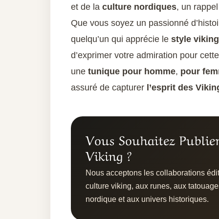
et de la
culture nordiques
, un rappel
Que vous soyez un passionné d’histoir
quelqu’un qui apprécie le
style viking
d’exprimer votre admiration pour cette
une
tunique pour homme
,
pour fe
assuré de capturer
l’esprit des Vikin
Vous Souhaitez Publie
Viking ?
Nous acceptons les collaborations édito
culture viking, aux runes, aux tatouage
nordique et aux univers historiques.