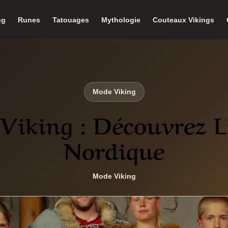
ng
Runes
Tatouages
Mythologie
Couteaux Vikings
Mode Viking
Viking : Découvrez L
Nordique
Mode Viking