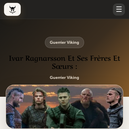
☰
Le Viking Couteau
Guerrier Viking
Ivar Ragnarsson Et Ses Frères Et
Sœurs :
Guerrier Viking