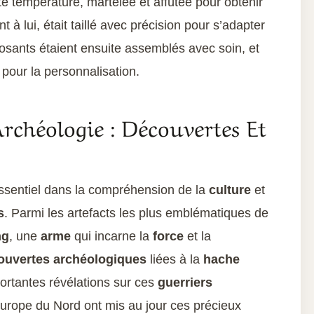
te température, martelée et affûtée pour obtenir
nt à lui, était taillé avec précision pour s’adapter
sants étaient ensuite assemblés avec soin, et
pour la personnalisation.
rchéologie : Découvertes Et
essentiel dans la compréhension de la
culture
et
s
. Parmi les artefacts les plus emblématiques de
ng
, une
arme
qui incarne la
force
et la
ouvertes archéologiques
liées à la
hache
ortantes révélations sur ces
guerriers
l’Europe du Nord ont mis au jour ces précieux