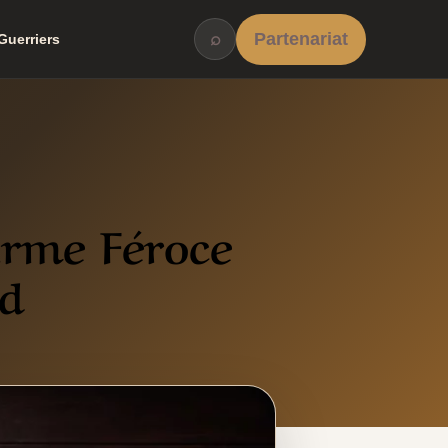
⌕
Partenariat
Guerriers
Arme Féroce
rd