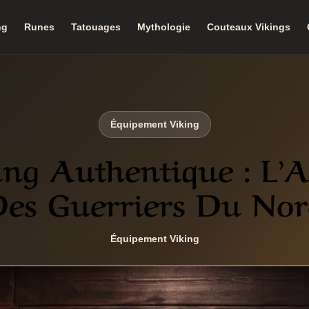
ng
Runes
Tatouages
Mythologie
Couteaux Vikings
Équipement Viking
ng Authentique : L’
es Guerriers Du No
Équipement Viking