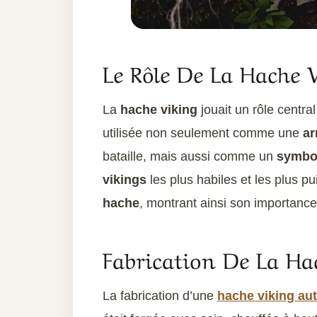
Le Rôle De La Hache 
La
hache viking
jouait un rôle central
utilisée non seulement comme une
ar
bataille, mais aussi comme un
symbol
vikings
les plus habiles et les plus p
hache
, montrant ainsi son importanc
Fabrication De La Ha
La fabrication d’une
hache viking au