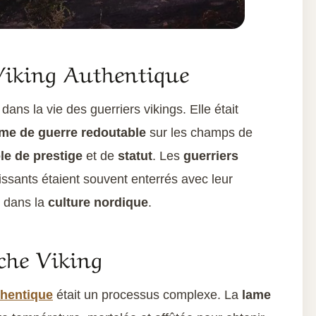
Viking Authentique
 dans la vie des guerriers vikings. Elle était
me de guerre redoutable
sur les champs de
e de prestige
et de
statut
. Les
guerriers
uissants étaient souvent enterrés avec leur
e dans la
culture nordique
.
che Viking
thentique
était un processus complexe. La
lame