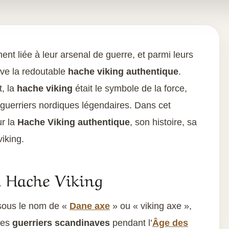
ment liée à leur arsenal de guerre, et parmi leurs
ve la redoutable
hache viking authentique
.
t, la
hache viking
était le symbole de la force,
guerriers nordiques légendaires. Dans cet
ur la
Hache Viking authentique
, son histoire, sa
viking.
a Hache Viking
sous le nom de «
Dane axe
» ou « viking axe »,
 des
guerriers scandinaves
pendant l’
Âge des