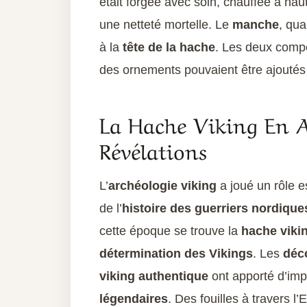
était forgée avec soin, chauffée à hau
une netteté mortelle. Le
manche
, qua
à la
tête de la hache
. Les deux compo
des ornements pouvaient être ajoutés 
La Hache Viking En A
Révélations
L’
archéologie viking
a joué un rôle 
de l’
histoire des guerriers nordique
cette époque se trouve la
hache viki
détermination des Vikings
. Les
déc
viking authentique
ont apporté d’imp
légendaires
. Des fouilles à travers 