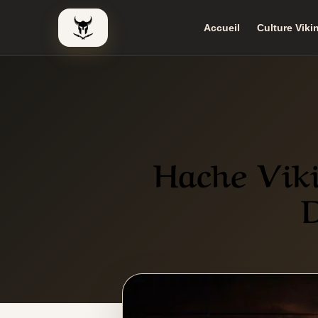
Accueil
Culture Viki
Le Viking Couteau
Hache Viki
D