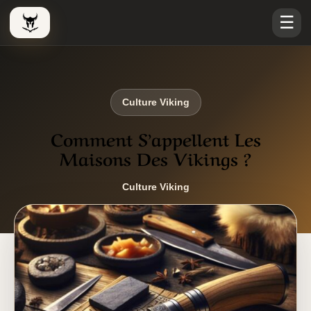
☰
Le Viking Couteau
Culture Viking
Comment S’appellent Les
Maisons Des Vikings ?
Culture Viking