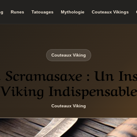
ng
Runes
Tatouages
Mythologie
Couteaux Vikings
Couteaux Viking
 Scramasaxe : Un In
Viking Indispensable
Couteaux Viking