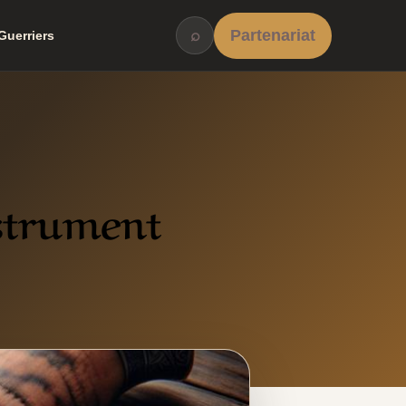
⌕
Partenariat
Guerriers
strument