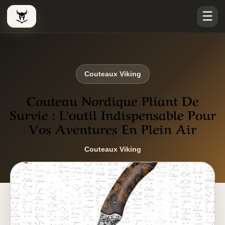
☰
Le Viking Couteau
Couteaux Viking
Couteau Nordique Pliant De
Survie : L’outil Indispensable Pour
Vos Aventures En Plein Air
Couteaux Viking