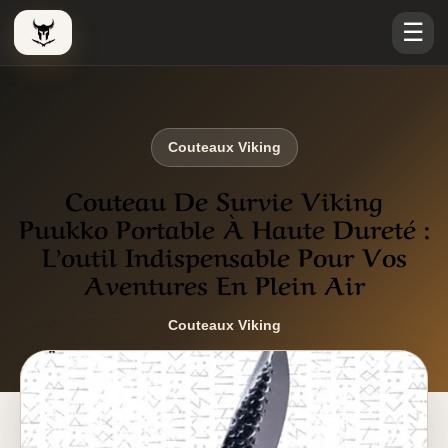
☰
Le Viking Couteau
Couteaux Viking
Couteau De Survie Viking
Puukko Portable À Haute Dureté :
L’outil Indispensable Pour Vos
Aventures En Plein Air
Couteaux Viking