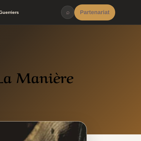
⌕
Partenariat
Guerriers
La Manière