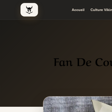
Accueil
Culture Viki
Le Viking Couteau
Fan De Cou