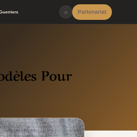
⌕
Partenariat
Guerriers
odèles Pour